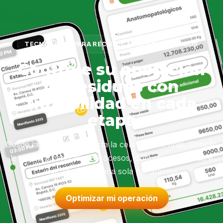
TECNOLOGÍA PARA RECOLECTORES DE RESIDUOS
Controle su operación
de residuos con
trazabilidad en cada
etapa
Desde la recolección hasta la certificación final, Grinclic
le ayuda a centralizar procesos, documentos, rutas e
indicadores en una sola plataforma.
Optimizar mi operación