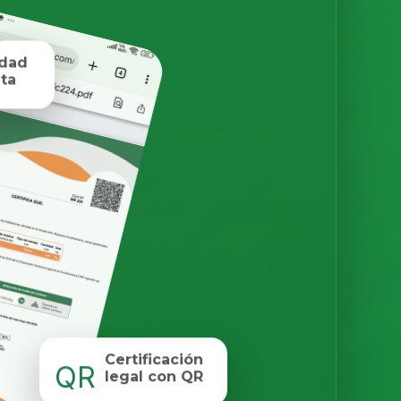
idad
ta
Certificación
QR
legal con QR