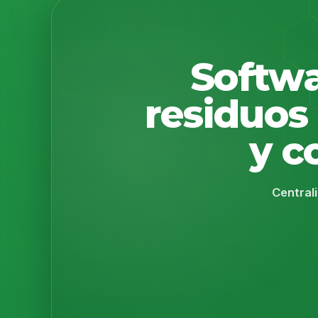
Softwa
residuos 
y c
Centrali