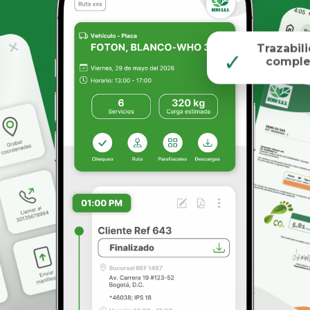
Trazabil
✓
comple