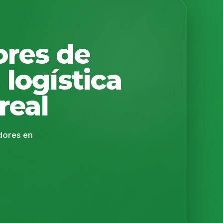
ores de
 logística
real
adores en