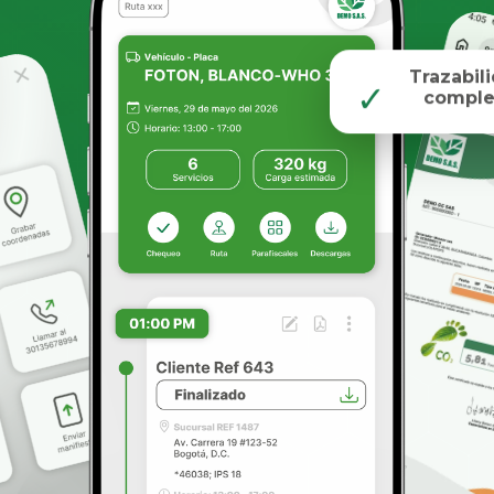
Trazabil
✓
comple