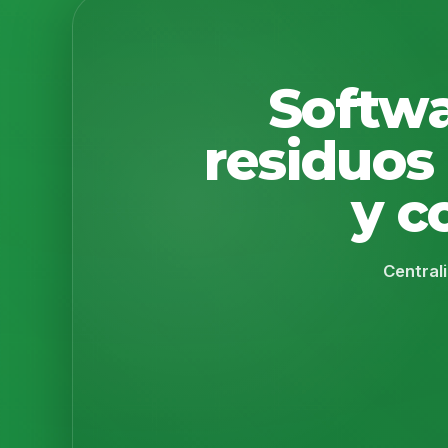
Softwa
residuos 
y c
Centrali