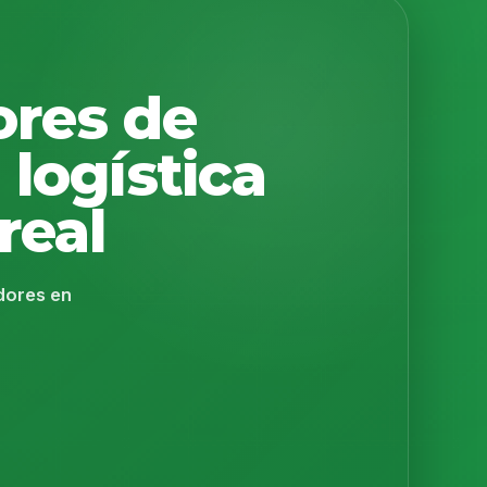
ores de
 logística
real
adores en