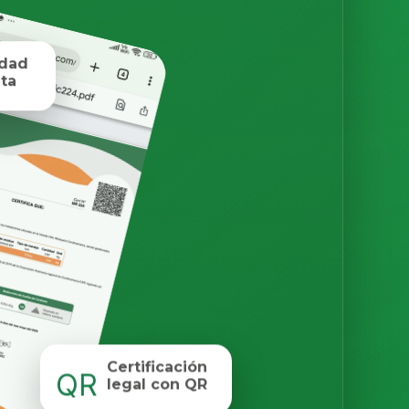
idad
ta
Certificación
QR
legal con QR